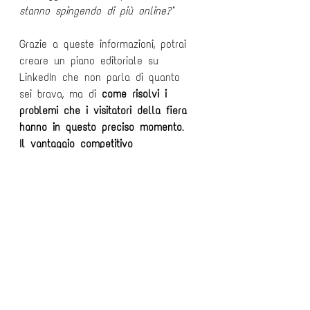
stanno spingendo di più online?"
Grazie a queste informazioni, potrai 
creare un piano editoriale su 
LinkedIn che non parla di quanto 
sei brava, ma di 
come risolvi i 
problemi che i visitatori della fiera 
hanno in questo preciso momento
.
Il vantaggio competitivo
Utilizzare Perplexity ti permette di 
risparmiare ore di ricerca e di uscire 
su LinkedIn con dati freschi, fonti 
autorevoli e insights che la maggior 
parte dei tuoi competitor ignora.
Ricorda: chi va in fiera per "vedere 
cosa succede" ha già perso. Chi ci 
va con un'agenda di appuntamenti 