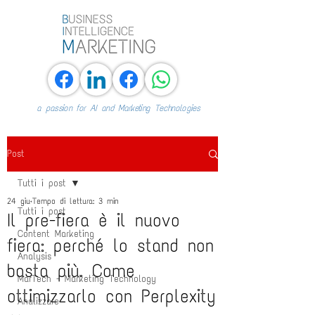
a passion for AI and Marketing Technologies
Post
Tutti i post
24 giu
Tempo di lettura: 3 min
Tutti i post
Il pre-fiera è il nuovo
Content Marketing
fiera: perché lo stand non
Analysis
basta più. Come
MarTech - Marketing Technology
ottimizzarlo con Perplexity
Analizzare