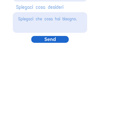
Spiegaci cosa desideri
Send
©2026 Business Intelligence Marketing -
P.IVA
03636490124
Developed with ADI Artificial Design Intelligence
- Wix.com
Images created with AI
Dell-E 2