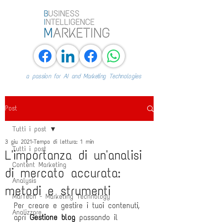
a passion for AI and Marketing Technologies
Post
Tutti i post
3 giu 2021
Tempo di lettura: 1 min
Tutti i post
L'importanza di un'analisi
Content Marketing
di mercato accurata:
Analysis
metodi e strumenti
MarTech - Marketing Technology
Per creare e gestire i tuoi contenuti, 
Analizzare
apri 
Gestione blog 
passando il 