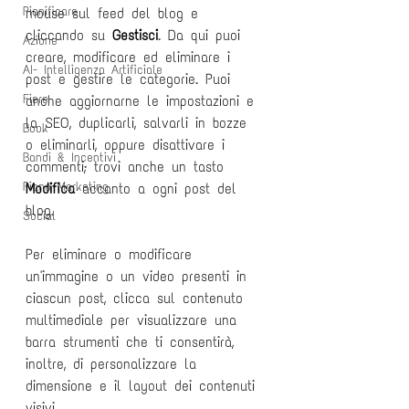
Pianificare
mouse sul feed del blog e 
cliccando su 
Gestisci
. Da qui puoi 
Azione
creare, modificare ed eliminare i 
AI- Intelligenza Artificiale
post e gestire le categorie. Puoi 
Fiere
anche aggiornarne le impostazioni e 
la SEO, duplicarli, salvarli in bozze 
Book
o eliminarli, oppure disattivare i 
Bandi & Incentivi
commenti; trovi anche un tasto 
Piano Marketing
Modifica
 accanto a ogni post del 
blog.
Social
Per eliminare o modificare 
un'immagine o un video presenti in 
ciascun post, clicca sul contenuto 
multimediale per visualizzare una 
barra strumenti che ti consentirà, 
inoltre, di personalizzare la 
dimensione e il layout dei contenuti 
visivi.