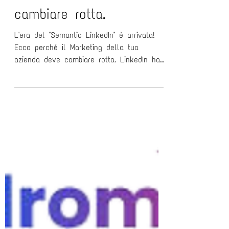
Ecco perché il Marketing
della tua azienda deve
cambiare rotta.
L'era del "Semantic LinkedIn" è arrivata!
Ecco perché il Marketing della tua
azienda deve cambiare rotta. LinkedIn ha
appena compiuto un salto tecnologico
importante. E questa volta non è un
aggiornamento come gli altri. Non è più
una questione di keyword o di "orari giusti"
per pubblicare. L'algoritmo è cambiato. La
piattaforma è diventata semantica. Il tuo
marketing è pronto ad esserlo?