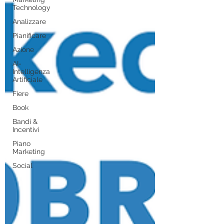
Technology
Analizzare
Pianificare
Azione
AI-
Intelligenza
Artificiale
Fiere
Book
Bandi &
Incentivi
Piano
Marketing
Social