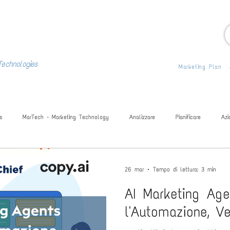
Technologies
Marketing Plan
s
MarTech - Marketing Technology
Analizzare
Pianificare
Azi
Book
Bandi & Incentivi
Piano Marketing
Social
26 mar
Tempo di lettura: 3 min
​AI Marketing Age
l'Automazione, V