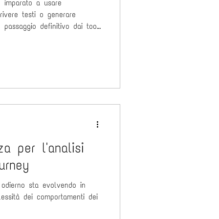
o imparato a usare
scrivere testi o generare
 passaggio definitivo dai tool
un comando) agli agenti
ettivo). Un AI Marketing
digitali per raggiungere un
do spesso in totale autonomia.
alla c
n
a per l'analisi
urney
odierno sta evolvendo in
lessità dei comportamenti dei