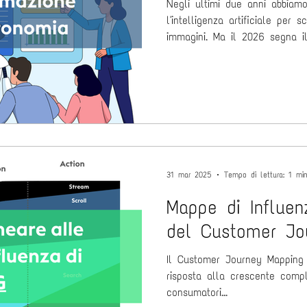
Negli ultimi due anni abbiam
l'intelligenza artificiale per 
immagini. Ma il 2026 segna il
(strumenti che rispondono a 
(entità che perseguono un obi
Agent non si limita a eseguire un compito: ragiona,
pianifica e utilizza strumenti 
risultato di business, lavoran
​ Le 3 fasi dell’evoluzione: D
31 mar 2025
Tempo di lettura: 1 mi
Mappe di Influenz
del Customer Jo
Il Customer Journey Mapping 
risposta alla crescente comp
consumatori...